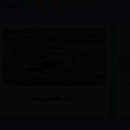
长江江豚科普小课堂 6