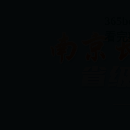
365
看完